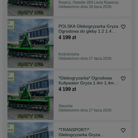
Rawicz, Osiedle 350 Lecia Rawicza
Odświeżono dnia 28 lipca 2026
POLSKA Glebogryzarka Gryza
Ogrodowa do gleby 1.2 1.4
1.6 1.8 2.0 RATY
4 199 zł
Kościerzyna
Odświeżono dnia 27 lipca 2026
*Glebogryzarka* Ogrodowa
Kultywator Gryza 1.4m 1,4m
do gleby strumyk
4 199 zł
Staszów
Odświeżono dnia 27 lipca 2026
*TRANSPORT!*
Glebogryzarka Gryza