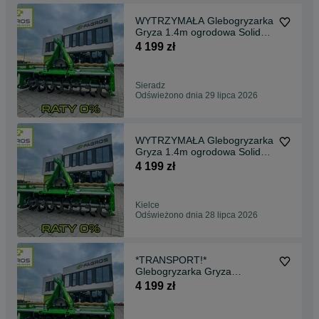
WYTRZYMAŁA Glebogryzarka
Gryza 1.4m ogrodowa Solidna
Z GWARANCJĄ bomet
4 199 zł
Sieradz
Odświeżono dnia 29 lipca 2026
WYTRZYMAŁA Glebogryzarka
Gryza 1.4m ogrodowa Solidna
Z GWARANCJĄ bomet
4 199 zł
Kielce
Odświeżono dnia 28 lipca 2026
*TRANSPORT!*
Glebogryzarka Gryza
OGRODOWA 1.2 1.4 1.6 1.8
4 199 zł
2.0 m RATY