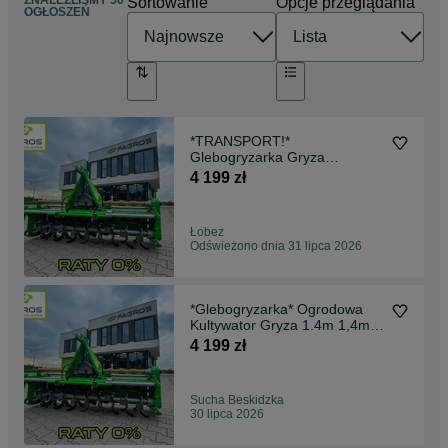
ZNALEŹLIŚMY 50
Sortowanie
Opcje przeglądania
OGŁOSZEŃ
*TRANSPORT!*
Glebogryzarka Gryza
OGRODOWA 1.2 1.4 1.6 1.8
4 199 zł
2.0 m RATY
Łobez
Odświeżono dnia 31 lipca 2026
*Glebogryzarka* Ogrodowa
Kultywator Gryza 1.4m 1,4m
do gleby strumyk
4 199 zł
Sucha Beskidzka
30 lipca 2026