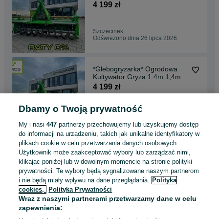
OGRODOWA 1.2 1.4 1.6 1.8
4 199 zł
2.0 m RATY
Szczecinek
Odświeżono dnia 26 lipca 2026
*Glebogryzarka* Ogrodowa
Kultywator Gryza 1.4m 1,4m
do gleby strumyk
4 199 zł
Dbamy o Twoją prywatność
Świdnica
Odświeżono dnia 26 lipca 2026
My i nasi
447
partnerzy przechowujemy lub uzyskujemy dostęp
do informacji na urządzeniu, takich jak unikalne identyfikatory w
plikach cookie w celu przetwarzania danych osobowych.
WYTRZYMAŁA Glebogryzarka
Użytkownik może zaakceptować wybory lub zarządzać nimi,
Gryza 1.4m ogrodowa Solidna
klikając poniżej lub w dowolnym momencie na stronie polityki
Z GWARANCJĄ bomet
4 199 zł
prywatności. Te wybory będą sygnalizowane naszym partnerom
i nie będą miały wpływu na dane przeglądania.
Polityka
cookies,
Polityka Prywatności
Sztum
Wraz z naszymi partnerami przetwarzamy dane w celu
Odświeżono dnia 26 lipca 2026
zapewnienia: